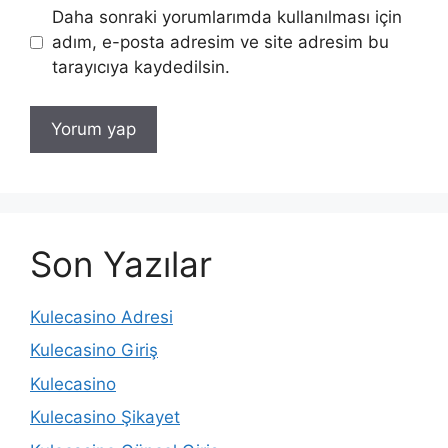
Daha sonraki yorumlarımda kullanılması için
adım, e-posta adresim ve site adresim bu
tarayıcıya kaydedilsin.
Son Yazılar
Kulecasino Adresi
Kulecasino Giriş
Kulecasino
Kulecasino Şikayet