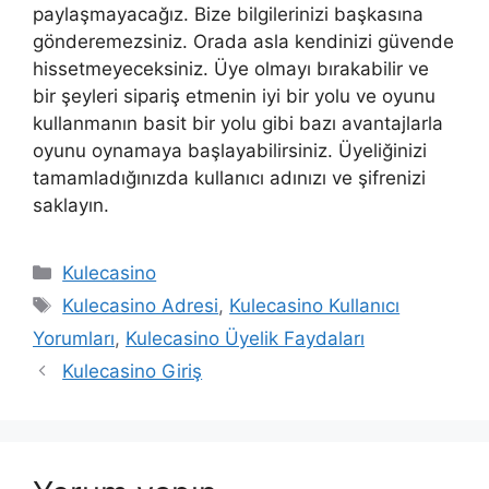
paylaşmayacağız. Bize bilgilerinizi başkasına
gönderemezsiniz. Orada asla kendinizi güvende
hissetmeyeceksiniz. Üye olmayı bırakabilir ve
bir şeyleri sipariş etmenin iyi bir yolu ve oyunu
kullanmanın basit bir yolu gibi bazı avantajlarla
oyunu oynamaya başlayabilirsiniz. Üyeliğinizi
tamamladığınızda kullanıcı adınızı ve şifrenizi
saklayın.
Kategoriler
Kulecasino
Etiketler
Kulecasino Adresi
,
Kulecasino Kullanıcı
Yorumları
,
Kulecasino Üyelik Faydaları
Kulecasino Giriş