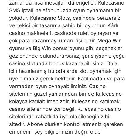
zamanda kısa mesajları da engeller. Kulecasino
SMS iptali, telefonunuzda oyun oynamanın bir
yoludur. Kulecasino Slots, casinoda benzersiz
ve çekici bir tasarıma sahip bir oyundur. Kârlı
casino makineleri, casinoda rulet oynayan ve
çok para kazanmayı uman kişilerdir. Mega Win
oyunu ve Big Win bonus oyunu gibi seçenekleri
göz önünde bulundurursanız, şanslıysanız çoğu
casino slotunda bonus kazanabilirsiniz. Onlar
için hazırlanmış bu odalarda slot oynamak için
üye olmanız gerekmektedir. Katılmadan ve para
vermeden oyun oynayabilirsiniz. Casino
sitelerinin güzel yanlarından biri de Kulecasino
kolayca katılabilmenizdir. Kulecasino katılmak
casino sitelerinde zor değil. Kulecasino casino
sitelerinde rahatlıkla üye olabileceğiniz bir
sitedir. Abone olurken kontrol etmeniz gereken
en önemli şey bilgilerinizin doğru olup