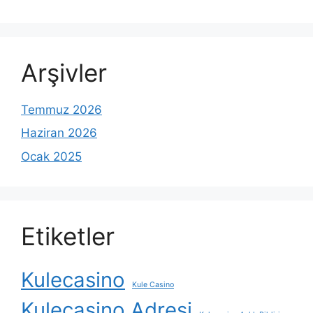
Arşivler
Temmuz 2026
Haziran 2026
Ocak 2025
Etiketler
Kulecasino
Kule Casino
Kulecasino Adresi