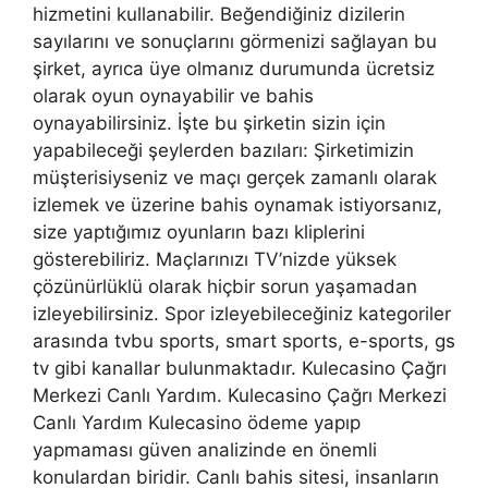
hizmetini kullanabilir. Beğendiğiniz dizilerin
sayılarını ve sonuçlarını görmenizi sağlayan bu
şirket, ayrıca üye olmanız durumunda ücretsiz
olarak oyun oynayabilir ve bahis
oynayabilirsiniz. İşte bu şirketin sizin için
yapabileceği şeylerden bazıları: Şirketimizin
müşterisiyseniz ve maçı gerçek zamanlı olarak
izlemek ve üzerine bahis oynamak istiyorsanız,
size yaptığımız oyunların bazı kliplerini
gösterebiliriz. Maçlarınızı TV’nizde yüksek
çözünürlüklü olarak hiçbir sorun yaşamadan
izleyebilirsiniz. Spor izleyebileceğiniz kategoriler
arasında tvbu sports, smart sports, e-sports, gs
tv gibi kanallar bulunmaktadır. Kulecasino Çağrı
Merkezi Canlı Yardım. Kulecasino Çağrı Merkezi
Canlı Yardım Kulecasino ödeme yapıp
yapmaması güven analizinde en önemli
konulardan biridir. Canlı bahis sitesi, insanların