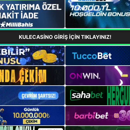
KULECASİNO GİRİŞ İÇİN TIKLAYINIZ!