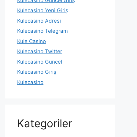
Kulecasino Güncel Giriş
Kulecasino Yeni Giriş
Kulecasino Adresi
Kulecasino Telegram
Kule Casino
Kulecasino Twitter
Kulecasino Güncel
Kulecasino Giriş
Kulecasino
Kategoriler