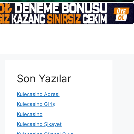
Son Yazılar
Kulecasino Adresi
Kulecasino Giriş
Kulecasino
Kulecasino Şikayet